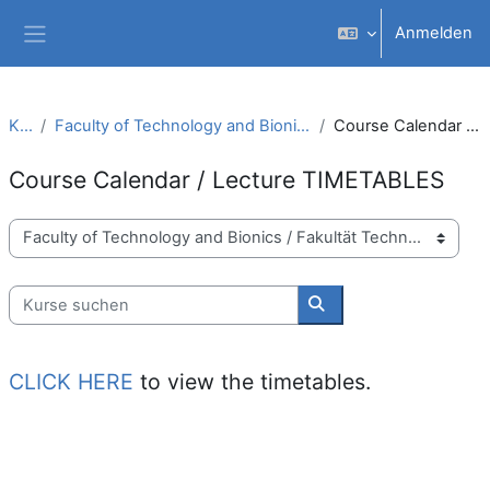
Zum Hauptinhalt
Anmelden
Website-Übersicht
Kurse
Faculty of Technology and Bionics / Fakultät Technologie und Bionik
Course Calendar / Lecture TIMETABLES
Course Calendar / Lecture TIMETABLES
Kursbereiche
Kurse suchen
Kurse suchen
CLICK HERE
to view the timetables.