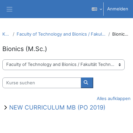
Zum Hauptinhalt
Anmelden
Website-Übersicht
Kurse
Faculty of Technology and Bionics / Fakultät Technologie und Bionik
Bionics (M.Sc.)
Bionics (M.Sc.)
Kursbereiche
Kurse suchen
Kurse suchen
Alles aufklappen
NEW CURRICULUM MB (PO 2019)