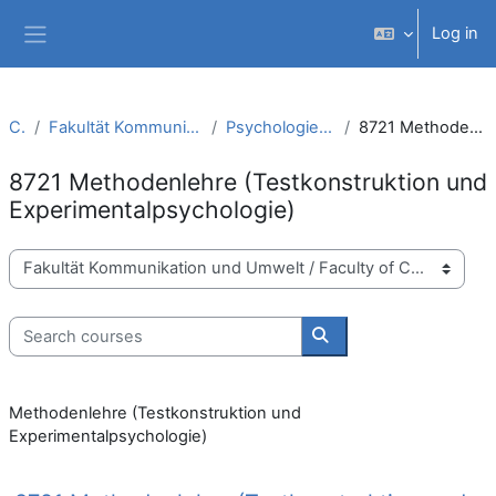
Skip to main content
Log in
Side panel
Courses
Fakultät Kommunikation und Umwelt / Faculty of Communication and Environment
Psychologie – Arbeits- und Organisationspsychologie (B.Sc.)
8721 Methodenlehre (Testkonstruktion und Experimentalpsychologie)
8721 Methodenlehre (Testkonstruktion und
Experimentalpsychologie)
Course categories
Search courses
Search courses
Methodenlehre (Testkonstruktion und
Experimentalpsychologie)