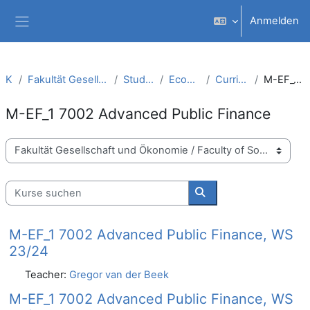
Zum Hauptinhalt
Anmelden
Website-Übersicht
Kurse
Fakultät Gesellschaft und Ökonomie / Faculty of Society and Economics
Studiengänge / Study Courses
Economics and Finance (M.Sc.)
Curriculum M-EF (PO 2018/2020)
M-EF_1 7002 Advanced Public Finance
M-EF_1 7002 Advanced Public Finance
Kursbereiche
Kurse suchen
Kurse suchen
M-EF_1 7002 Advanced Public Finance, WS
23/24
Teacher:
Gregor van der Beek
M-EF_1 7002 Advanced Public Finance, WS