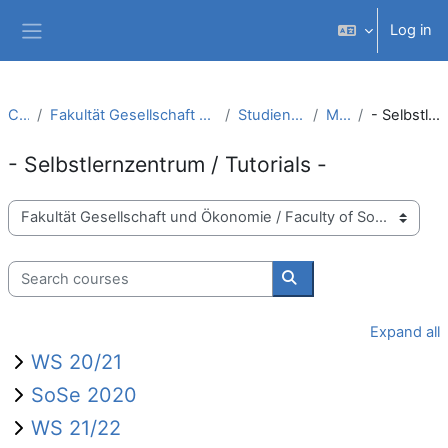
Skip to main content
Log in
Side panel
Courses
Fakultät Gesellschaft und Ökonomie / Faculty of Society and Economics
Studiengänge / Study Courses
Metacourses
- Selbstlernzentrum / Tutorials -
- Selbstlernzentrum / Tutorials -
Course categories
Search courses
Search courses
Expand all
WS 20/21
SoSe 2020
WS 21/22