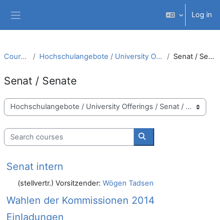
Skip to main content
Log in
Side panel
Courses
Hochschulangebote / University Offerings
Senat / Senate
Senat / Senate
Course categories
Search courses
Search courses
Senat intern
(stellvertr.) Vorsitzender:
Wögen Tadsen
Wahlen der Kommissionen 2014
Einladungen